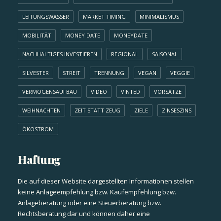
LEITUNGSWASSER
MARKET TIMING
MINIMALISMUS
MOBILITÄT
MONEY DATE
MONEYDATE
NACHHALTIGES INVESTIEREN
REGIONAL
SAISONAL
SILVESTER
STREIT
TRENNUNG
VEGAN
VEGGIE
VERMÖGENSAUFBAU
VIDEO
VINTED
VORSÄTZE
WEIHNACHTEN
ZEIT STATT ZEUG
ZIELE
ZINSESZINS
ÖKOSTROM
Haftung
Die auf dieser Website dargestellten Informationen stellen
keine Anlageempfehlung bzw. Kaufempfehlung bzw.
Anlageberatung oder eine Steuerberatung bzw.
Rechtsberatung dar und können daher eine