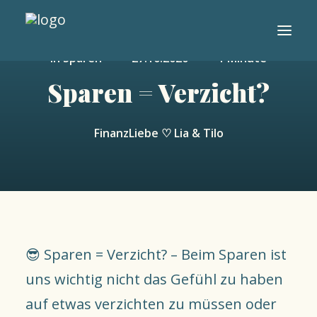
In
Sparen
•
27.10.2020
•
1 Minute
Sparen = Verzicht?
START
ÜBER UNS
FinanzLiebe ♡ Lia & Tilo
PRESSE
TIPPS
VERGLEICHE
KONTAKT
ETF SPARPLAN VERGLEICH
😎 Sparen = Verzicht? – Beim Sparen ist
uns wichtig nicht das Gefühl zu haben
auf etwas verzichten zu müssen oder