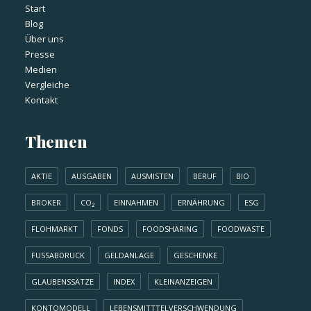
Start
Blog
Über uns
Presse
Medien
Vergleiche
Kontakt
Themen
AKTIE
AUSGABEN
AUSMISTEN
BERUF
BIO
BROKER
CO₂
EINNAHMEN
ERNÄHRUNG
ESG
FLOHMARKT
FONDS
FOODSHARING
FOODWASTE
FUSSABDRUCK
GELDANLAGE
GESCHENKE
GLAUBENSSÄTZE
INDEX
KLEINANZEIGEN
KONTOMODELL
LEBENSMITTTELVERSCHWENDUNG